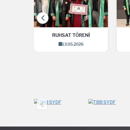
ENİ
RUHSAT TÖRENİ
6
1.04.2026