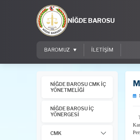
NİĞDE BAROSU
BAROMUZ
İLETİŞİM
M
NİĞDE BAROSU CMK İÇ
YÖNETMELİĞİ
NİĞDE BAROSU İÇ
YÖNERGESİ
Kan
Per
CMK