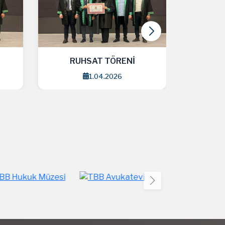
RUHSAT TÖRENİ
RU
1.04.2026