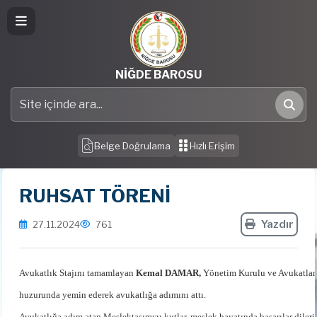
NİĞDE BAROSU
Site içinde ara
Ara
Belge Doğrulama
Hızlı Erişim
RUHSAT TÖRENİ
Yazdır
27.11.2024
761
Avukatlık Stajını tamamlayan 
Kemal DAMAR, 
Yönetim Kurulu ve Avukatlar
huzurunda y
emin ederek a
vukatlığa adımını attı. 
Avukatlığa adım atan Meslektaşımızı kutlar, meslek hayatında başarılar dileri