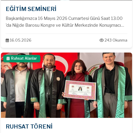
EĞİTİM SEMİNERİ
Başkanlığımızca 16 Mayıs 2026 Cumartesi Günü Saat 13.00
'da Niğde Barosu Kongre ve Kültür Merkezinde Konuşmacı
olarak TOBB Ekonomi ve Teknoloji Üniversitesi Doç. Dr.
İbrahim Nihat BAYAR'ın katımları ile '' İdari Dava Türleri,
16.05.2026
243 Okunma
Yürütmenin Durdurulması, Islah '' konulu seminer
gerçekleştirilmiştir.
Ruhsat Alanlar
RUHSAT TÖRENİ