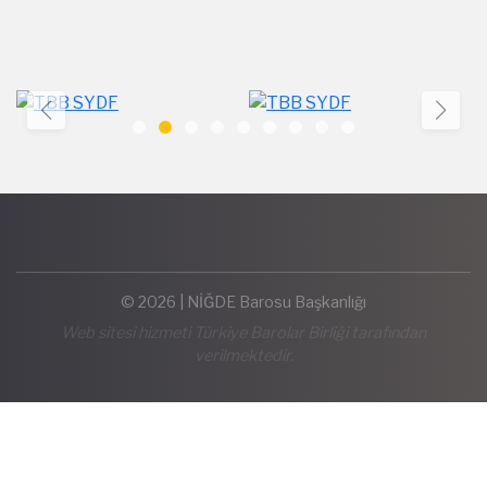
© 2026 | NİĞDE Barosu Başkanlığı
Web sitesi hizmeti Türkiye Barolar Birliği tarafından
verilmektedir.