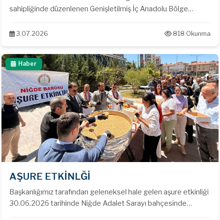
sahipliğinde düzenlenen Genişletilmiş İç Anadolu Bölge
Baroları Başkanları toplantısına Baro Başkanımız Av. Emin
Alper ÖZTÜRK katılarak meslek sorunları, çözüm önerileri ve
3.07.2026
818 Okunma
ortak çalışmalar hakkında görüş alışverişinde bulunmuştur.
Haber
AŞURE ETKİNLĞİ
Başkanlığımız tarafından geleneksel hale gelen aşure etkinliği
30.06.2026 tarihinde Niğde Adalet Sarayı bahçesinde
gerçekleştirildi.