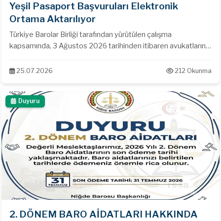
Yeşil Pasaport Başvuruları Elektronik
Ortama Aktarılıyor
Türkiye Barolar Birliği tarafından yürütülen çalışma
kapsamında, 3 Ağustos 2026 tarihinden itibaren avukatların
Yeşil Pasaport başvuruları artık UHAP üzerinden elektronik
ortamda gerçekleştirilecektir. Yeni uygulamayla: Başvurular
25.07.2026
212 Okunma
UHAP üzerinden oluşturularak Baro onayına gönderilecek,
Baro tarafından elektronik imza ile onaylanan başvurular
Duyuru
doğrudan Nüfus ve Vatandaşlık İşleri Genel Müdürlüğüne
iletilecek, Meslektaşlarımız yalnızca gerekli diğer belgelerle
birlikte Nüfus Müdürlüğüne şahsen başvurarak işlemlerini
tamamlayacaklardır.
2. DÖNEM BARO AİDATLARI HAKKINDA