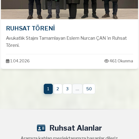
RUHSAT TÖRENİ
Avukatlık Stajını Tamamlayan Eslem Nurcan ÇAN 'ın Ruhsat
Töreni.
1.04.2026
461 Okunma
1
2
3
…
50
Ruhsat Alanlar
Aramıza katılan meslektaşımıza başarılar dileriz.