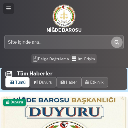
NİĞDE BAROSU
Site içinde ara
Ara
Belge Doğrulama
Hızlı Erişim
Tüm Haberler
Tümü
Duyuru
Haber
Etkinlik
Duyuru