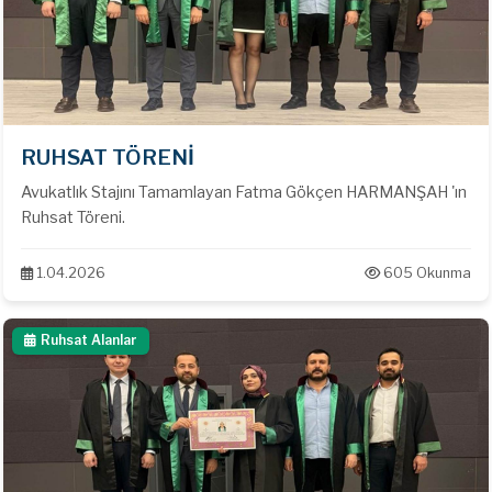
RUHSAT TÖRENİ
Avukatlık Stajını Tamamlayan Fatma Gökçen HARMANŞAH 'ın
Ruhsat Töreni.
1.04.2026
605 Okunma
Ruhsat Alanlar