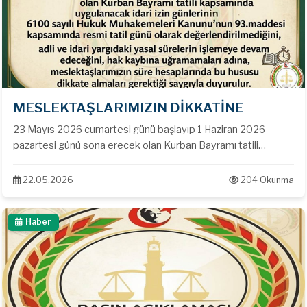
MESLEKTAŞLARIMIZIN DİKKATİNE
23 Mayıs 2026 cumartesi günü başlayıp 1 Haziran 2026
pazartesi günü sona erecek olan Kurban Bayramı tatili
kapsamında uygulanacak idari izin günlerinin 6100 sayılı
Hukuk Muhakemeleri Kanunu’nun 93.maddesi kapsamında
22.05.2026
204 Okunma
resmi tatil günü olarak değerlendirilmediğini, adli ve idari
yargıdaki yasal sürelerin işlemeye devam edeceğini , hak
Haber
kaybına uğramamaları adına, meslektaşlarımızın süre
hesaplarında bu hususu dikkate almaları gerektiği saygıyla
duyurulur.