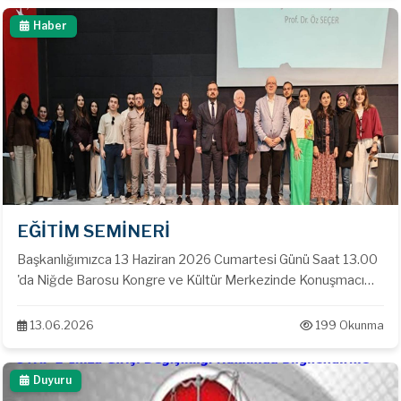
Haber
EĞİTİM SEMİNERİ
Başkanlığımızca 13 Haziran 2026 Cumartesi Günü Saat 13.00
'da Niğde Barosu Kongre ve Kültür Merkezinde Konuşmacı
olarak Bahçeşehir Üniversitesi Öğretim Üyesi Prof. Dr. Öz
SEÇER 'in katımları ile '' Arsa Payı Karşılığı İnşaat Sözleşmesi ''
13.06.2026
199 Okunma
konulu seminer gerçekleştirilmiştir.
Duyuru