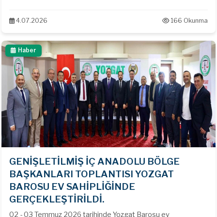
Konuşmacı olarak Yargıtay 1. Ceza Dairesi Üyesi Osman
ATALAY ve Sivas Cumhuriyet Üniversitesi Öğretim Üyesi Prof.
4.07.2026
166 Okunma
Dr. Fatih BİRTEK 'in katımları ile '' Ceza Özel Hukuku '' konulu
seminer gerçekleştirilmiştir.
Haber
GENİŞLETİLMİŞ İÇ ANADOLU BÖLGE
BAŞKANLARI TOPLANTISI YOZGAT
BAROSU EV SAHİPLİĞİNDE
GERÇEKLEŞTİRİLDİ.
02 - 03 Temmuz 2026 tarihinde Yozgat Barosu ev