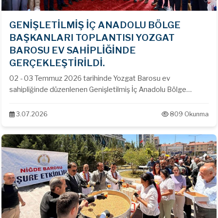
GENİŞLETİLMİŞ İÇ ANADOLU BÖLGE
BAŞKANLARI TOPLANTISI YOZGAT
BAROSU EV SAHİPLİĞİNDE
GERÇEKLEŞTİRİLDİ.
02 - 03 Temmuz 2026 tarihinde Yozgat Barosu ev
sahipliğinde düzenlenen Genişletilmiş İç Anadolu Bölge
Baroları Başkanları toplantısına Baro Başkanımız Av. Emin
Alper ÖZTÜRK katılarak meslek sorunları, çözüm önerileri ve
3.07.2026
809 Okunma
ortak çalışmalar hakkında görüş alışverişinde bulunmuştur.