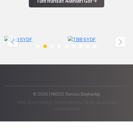
Tüm Ruhsat Alanları Gör
© 2026 | NİĞDE Barosu Başkanlığı
Web sitesi hizmeti Türkiye Barolar Birliği tarafından
verilmektedir.