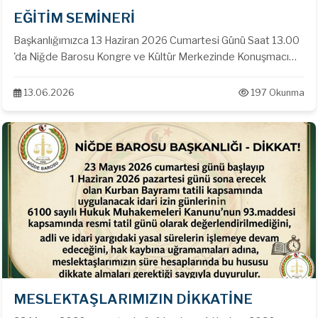
EĞİTİM SEMİNERİ
Başkanlığımızca 13 Haziran 2026 Cumartesi Günü Saat 13.00
'da Niğde Barosu Kongre ve Kültür Merkezinde Konuşmacı
olarak Bahçeşehir Üniversitesi Öğretim Üyesi Prof. Dr. Öz
SEÇER 'in katımları ile '' Arsa Payı Karşılığı İnşaat Sözleşmesi ''
13.06.2026
197 Okunma
konulu seminer gerçekleştirilmiştir.
MESLEKTAŞLARIMIZIN DİKKATİNE