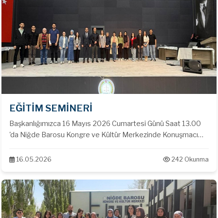
EĞİTİM SEMİNERİ
Başkanlığımızca 16 Mayıs 2026 Cumartesi Günü Saat 13.00
'da Niğde Barosu Kongre ve Kültür Merkezinde Konuşmacı
olarak TOBB Ekonomi ve Teknoloji Üniversitesi Doç. Dr.
İbrahim Nihat BAYAR'ın katımları ile '' İdari Dava Türleri,
16.05.2026
242 Okunma
Yürütmenin Durdurulması, Islah '' konulu seminer
gerçekleştirilmiştir.