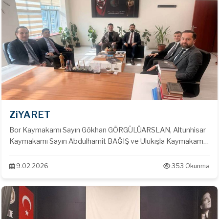
ZiYARET
Bor Kaymakamı Sayın Gökhan GÖRGÜLÜARSLAN, Altunhisar
Kaymakamı Sayın Abdulhamit BAĞIŞ ve Ulukışla Kaymakamı
Sayın Emir Osman GÖKÇE Baromuzu ziyaret etti.
9.02.2026
353 Okunma