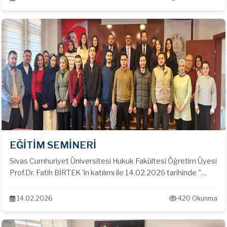
Özge ÖZALP VULGA, Komisyon Üyeleri Av. Berna AYDIN ve
Av. Ümmügülsüm BUDAK tarafından katılım sağlanmıştır.
EĞİTİM SEMİNERİ
Sivas Cumhuriyet Üniversitesi Hukuk Fakültesi Öğretim Üyesi
Prof.Dr. Fatih BİRTEK 'in katılımı ile 14.02.2026 tarihinde "
Ceza Hukukunda Soruşturma ve Kovuşturma Aşamasında
Avukatın Hakları ve Yükümlülükleri " konulu seminer
14.02.2026
420 Okunma
gerçekleştirilmiştir.