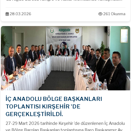
olarak TED Üniversitesi Av. Prof.Dr. Öğr. Üyesi Şebnem
AKİPEK ÖCAL 'ın katımları ile '' Tazminat Hukuku '' konulu
28.03.2026
261 Okunma
seminer gerçekleştirilmiştir.
İÇ ANADOLU BÖLGE BAŞKANLARI
TOPLANTISI KIRŞEHİR 'DE
GERÇEKLEŞTİRİLDİ.
27-29 Mart 2026 tarihinde Kırşehir ’de düzenlenen İç Anadolu
ve Bölge Baroları Başkanları toplantısına Baro Başkanımız Av.