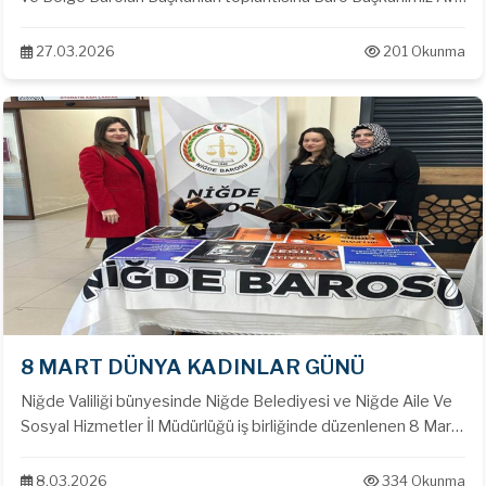
Emin Alper ÖZTÜRK katılarak meslek sorunları, çözüm
önerileri ve ortak çalışmalar hakkında görüş alışverişinde
27.03.2026
201 Okunma
bulunmuştur.
8 MART DÜNYA KADINLAR GÜNÜ
Niğde Valiliği bünyesinde Niğde Belediyesi ve Niğde Aile Ve
Sosyal Hizmetler İl Müdürlüğü iş birliğinde düzenlenen 8 Mart
Kadınlar Günü programına Baro Başkanı Av. Emin Alper
ÖZTÜRK, Baromuz Kadın Hakları Komisyonu Sorumlusu Av.
8.03.2026
334 Okunma