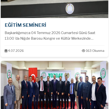
EĞİTİM SEMİNERİ
Başkanlığımızca 04 Temmuz 2026 Cumartesi Günü Saat
13.00 'da Niğde Barosu Kongre ve Kültür Merkezinde
Konuşmacı olarak Yargıtay 1. Ceza Dairesi Üyesi Osman
ATALAY ve Sivas Cumhuriyet Üniversitesi Öğretim Üyesi Prof.
4.07.2026
163 Okunma
Dr. Fatih BİRTEK 'in katımları ile '' Ceza Özel Hukuku '' konulu
seminer gerçekleştirilmiştir.