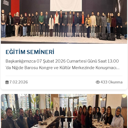
EĞİTİM SEMİNERİ
Başkanlığımızca 07 Şubat 2026 Cumartesi Günü Saat 13.00
'da Niğde Barosu Kongre ve Kültür Merkezinde Konuşmacı
olarak Sakarya Üniversitesi Dr. Öğr. Üyesi Ozan TOK'un
katımları ile '' Menfi Tespit, İstirdat ve Tasarrufun İptali
7.02.2026
433 Okunma
Davaları '' konulu seminer gerçekleştirilmiştir.