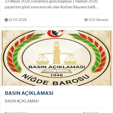
23 Mayıs 2026 cumartesi günü başlayıp 1 Haziran 2026
pazartesi günü sona erecek olan Kurban Bayramı tatili
kapsamında uygulanacak idari izin günlerinin 6100 sayılı
Hukuk Muhakemeleri Kanunu’nun 93.maddesi kapsamında
22.05.2026
203 Okunma
resmi tatil günü olarak değerlendirilmediğini, adli ve idari
yargıdaki yasal sürelerin işlemeye devam edeceğini , hak
kaybına uğramamaları adına, meslektaşlarımızın süre
hesaplarında bu hususu dikkate almaları gerektiği saygıyla
duyurulur.
BASIN AÇIKLAMASI
BASIN AÇIKLAMASI