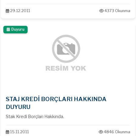
Resmi Gazete&amp;S217;de yayımlanarak yürürlüğe girdi.
29.12.2011
4373 Okunma
Duyuru
STAJ KREDİ BORÇLARI HAKKINDA
DUYURU
Stak Kredi Borçları Hakkında.
15.11.2011
4846 Okunma