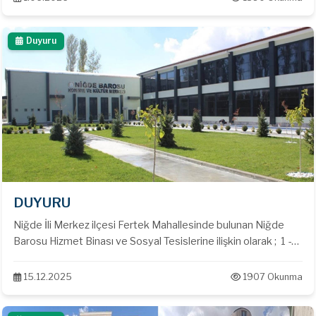
Duyuru
DUYURU
Niğde İli Merkez ilçesi Fertek Mahallesinde bulunan Niğde
Barosu Hizmet Binası ve Sosyal Tesislerine ilişkin olarak ; 1 -
İlgili adreste yer alan Sosyal Tesisin 1. Katındaki Ticarethane
vasfına haiz taşınmaz “ Cafe ve Restaurant “ olarak işletilmek
15.12.2025
1907 Okunma
üzere kiraya verilecektir. 2 – İlgili taşınmaızı kiralamak
isteyenlerin 25 Aralık 2025 tarihine kadar tekliflerini kapalı