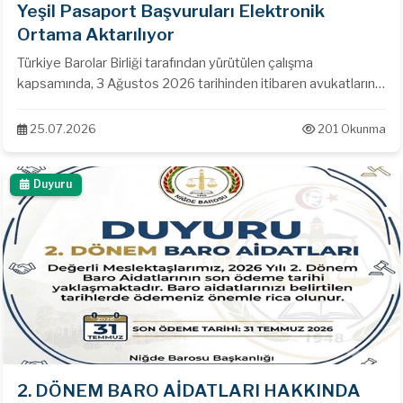
Yeşil Pasaport Başvuruları Elektronik
Ortama Aktarılıyor
Türkiye Barolar Birliği tarafından yürütülen çalışma
kapsamında, 3 Ağustos 2026 tarihinden itibaren avukatların
Yeşil Pasaport başvuruları artık UHAP üzerinden elektronik
ortamda gerçekleştirilecektir. Yeni uygulamayla: Başvurular
25.07.2026
201 Okunma
UHAP üzerinden oluşturularak Baro onayına gönderilecek,
Baro tarafından elektronik imza ile onaylanan başvurular
Duyuru
doğrudan Nüfus ve Vatandaşlık İşleri Genel Müdürlüğüne
iletilecek, Meslektaşlarımız yalnızca gerekli diğer belgelerle
birlikte Nüfus Müdürlüğüne şahsen başvurarak işlemlerini
tamamlayacaklardır.
2. DÖNEM BARO AİDATLARI HAKKINDA