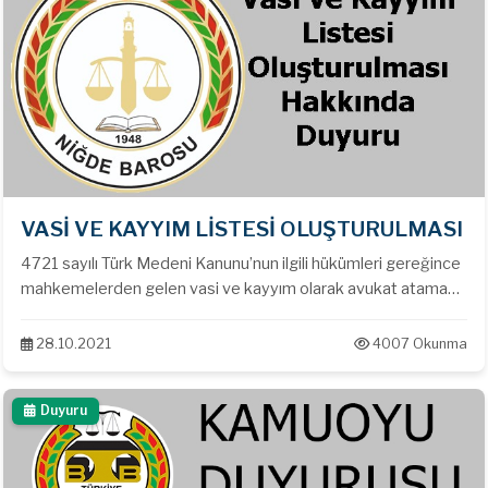
VASİ VE KAYYIM LİSTESİ OLUŞTURULMASI
4721 sayılı Türk Medeni Kanunu’nun ilgili hükümleri gereğince
mahkemelerden gelen vasi ve kayyım olarak avukat atama
talepleri için Niğde Barosu Başkanlığı'nca güncel liste
oluşturulacaktır.
28.10.2021
4007 Okunma
Duyuru