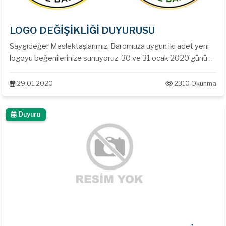
LOGO DEĞİŞİKLİĞİ DUYURUSU
Saygıdeğer Meslektaşlarımız, Baromuza uygun iki adet yeni
logoyu beğenilerinize sunuyoruz. 30 ve 31 ocak 2020 günü
Baro odasında iki logonun seçimi için oylama yapacağız.
Katılımlarınız önemle rica olunur.
29.01.2020
2310 Okunma
Duyuru