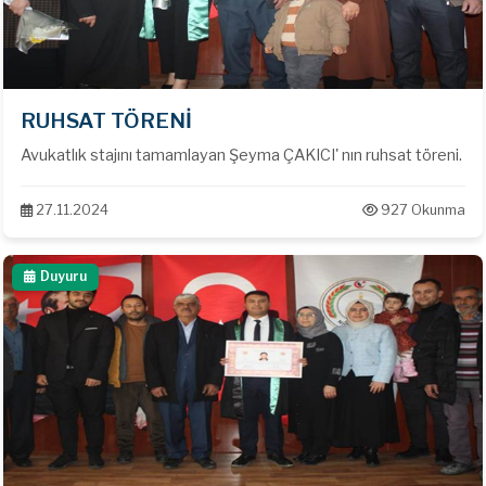
RUHSAT TÖRENİ
Avukatlık stajını tamamlayan Şeyma ÇAKICI' nın ruhsat töreni.
27.11.2024
927 Okunma
Duyuru