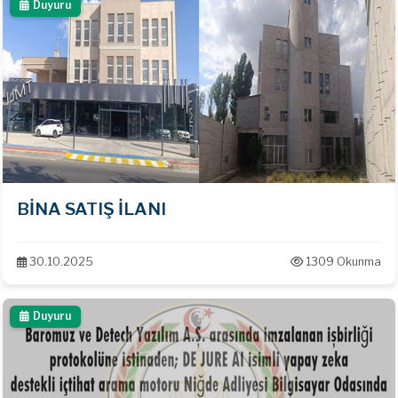
Duyuru
zarf ile Türkiye Barolar Birliği ‘ne ( Oğuzlar Mah. 1366 Sk. No:3
Balgat / Ankara) bizzat teslim etmeleri gerekmektedir. · *
Ayrıntılı bilgiyi Niğde Baro Başkanlığı ( Şahsüleyman Mah. Emin
Erişingil Cad. No:35 Adalet Sarayı K1 Merkez / Niğde ) veya 0
388 232 33 87 nolu telefon veya www.nigdebarosu.org.tr)
adresinden temin edebilirsiniz.
BİNA SATIŞ İLANI
30.10.2025
1309 Okunma
Duyuru