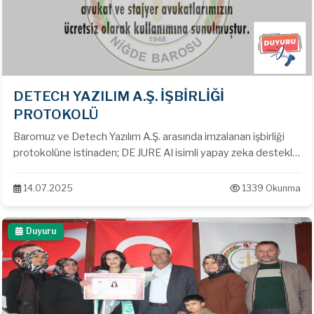
DETECH YAZILIM A.Ş. İŞBİRLİĞİ
PROTOKOLÜ
Baromuz ve Detech Yazılım A.Ş. arasında imzalanan işbirliği
protokolüne istinaden; DE JURE AI isimli yapay zeka destekli
içtihat arama motoru Niğde Adliyesi Bilgisayar Odasında
avukat ve stajyer avukatlarımızın ücretsiz olarak kullanımına
14.07.2025
1339 Okunma
sunulmuştur.
Duyuru