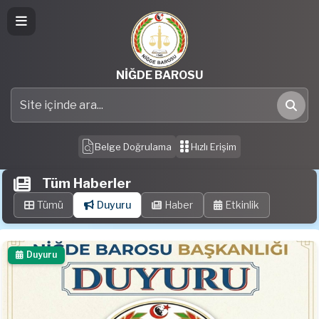
NİĞDE BAROSU
Site içinde ara
Ara
Belge Doğrulama
Hızlı Erişim
Tüm Haberler
Tümü
Duyuru
Haber
Etkinlik
Duyuru